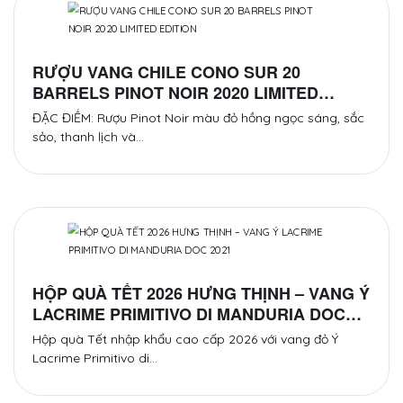
RƯỢU VANG CHILE CONO SUR 20
BARRELS PINOT NOIR 2020 LIMITED
EDITION
ĐẶC ĐIỂM: Rượu Pinot Noir màu đỏ hồng ngọc sáng, sắc
sảo, thanh lịch và…
HỘP QUÀ TẾT 2026 HƯNG THỊNH – VANG Ý
LACRIME PRIMITIVO DI MANDURIA DOC
2021
Hộp quà Tết nhập khẩu cao cấp 2026 với vang đỏ Ý
Lacrime Primitivo di…