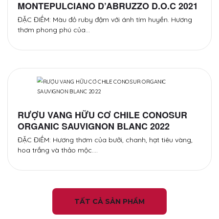
MONTEPULCIANO D’ABRUZZO D.O.C 2021
ĐẶC ĐIỂM: Màu đỏ ruby đậm với ánh tím huyền. Hương
thơm phong phú của…
RƯỢU VANG HỮU CƠ CHILE CONOSUR
ORGANIC SAUVIGNON BLANC 2022
ĐẶC ĐIỂM: Hương thơm của bưởi, chanh, hạt tiêu vàng,
hoa trắng và thảo mộc.…
TẤT CẢ SẢN PHẨM