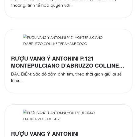
thoảng, tinh tế hòa quyện với…
RƯỢU VANG Ý ANTONINI P.121
MONTEPULCIANO D’ABRUZZO COLLINE
TERAMANE DOCG
ĐẶC ĐIỂM: Sắc đỏ đậm ánh tím, theo thời gian giữ lại sẽ
là xu…
RƯỢU VANG Ý ANTONINI