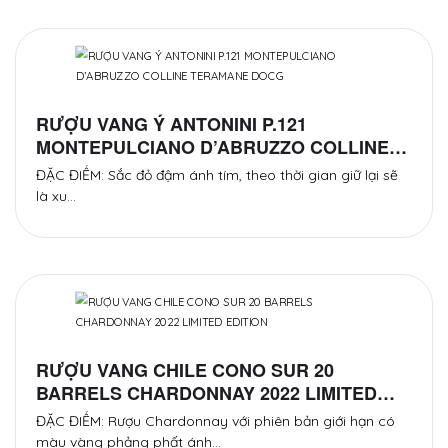
RƯỢU VANG Ý ANTONINI P.121
MONTEPULCIANO D’ABRUZZO COLLINE
TERAMANE DOCG
ĐẶC ĐIỂM: Sắc đỏ đậm ánh tím, theo thời gian giữ lại sẽ
là xu…
RƯỢU VANG CHILE CONO SUR 20
BARRELS CHARDONNAY 2022 LIMITED
EDITION
ĐẶC ĐIỂM: Rượu Chardonnay với phiên bản giới hạn có
màu vàng phảng phất ánh…