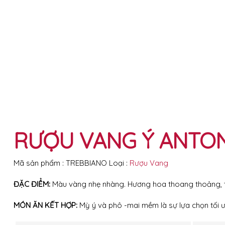
RƯỢU VANG Ý ANTONI
Mã sản phẩm :
TREBBIANO
Loại :
Rượu Vang
ĐẶC ĐIỂM:
Màu vàng nhẹ nhàng. Hương hoa thoang thoảng, tinh
MÓN ĂN KẾT HỢP:
Mỳ ý và phô -mai mềm là sự lựa chọn tối ưu