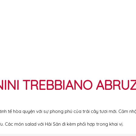
NI TREBBIANO ABRUZZ
 tế hòa quyện với sự phong phú của trái cây tươi mới. Cảm nhận t
. Các món salad với Hải Sản đi kèm phối hợp trong khai vị.