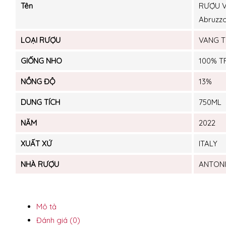
Tên
RƯỢU V
Abruzzo
LOẠI RƯỢU
VANG 
GIỐNG NHO
100% T
NỒNG ĐỘ
13%
DUNG TÍCH
750ML
NĂM
2022
XUẤT XỨ
ITALY
NHÀ RƯỢU
ANTONI
Mô tả
Đánh giá (0)