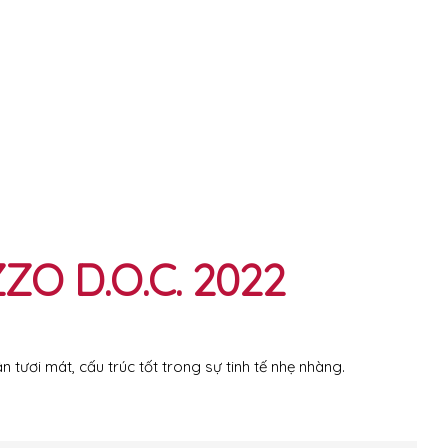
O D.O.C. 2022
ươi mát, cấu trúc tốt trong sự tinh tế nhẹ nhàng.