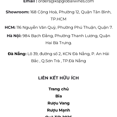
Email :
orders@kspglobalwines.com
Showroom:
168 Cộng Hoà, Phường 12, Quận Tân Bình,
TP.HCM
HCM:
116 Nguyễn Văn Quỳ, Phường Phú Thuận, Quận 7.
Hà Nội:
984 Bạch Đằng, Phường Thanh Lương, Quận
Hai Bà Trưng.
Đà Nẵng:
Lô 39, đường số 2, KCN Đà Nẵng, P. An Hải
Bắc , Q.Sơn Trà , TP.Đà Nẵng
LIÊN KẾT HỮU ÍCH
Trang chủ
Bia
Rượu Vang
Rượu Mạnh