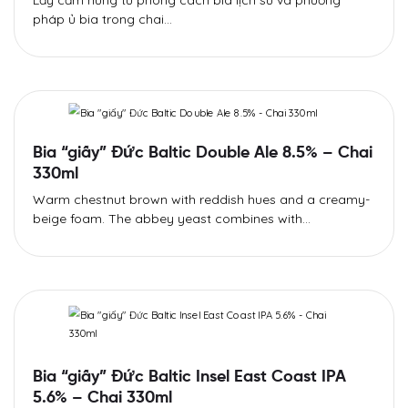
Lấy cảm hứng từ phong cách bia lịch sử và phương
pháp ủ bia trong chai…
Bia “giấy” Đức Baltic Double Ale 8.5% – Chai
330ml
Warm chestnut brown with reddish hues and a creamy-
beige foam. The abbey yeast combines with…
Bia “giấy” Đức Baltic Insel East Coast IPA
5.6% – Chai 330ml