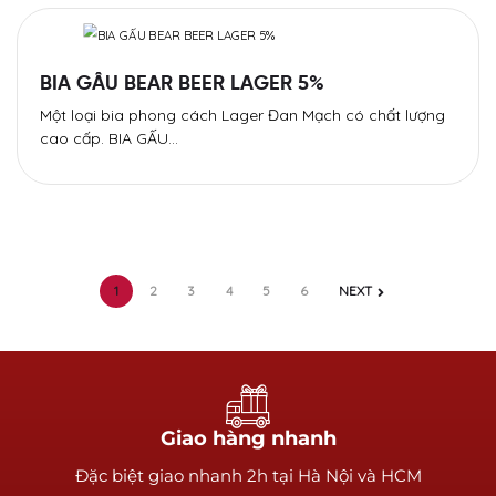
BIA GẤU BEAR BEER LAGER 5%
Một loại bia phong cách Lager Đan Mạch có chất lượng
cao cấp. BIA GẤU…
1
2
3
4
5
6
NEXT
Giao hàng nhanh
Ðặc biệt giao nhanh 2h tại Hà Nội và HCM