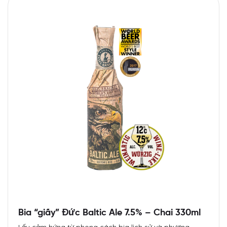
Bia “giấy” Đức Baltic Ale 7.5% – Chai 330ml