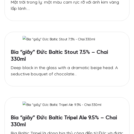
Mặt trời trong ly: một màu cam rực rỡ với ánh kim vàng
lấp lánh.…
Bia “giấy” Đức Baltic Stout 7.5% – Chai
330ml
Deep black in the glass with a dramatic beige head. A
seductive bouquet of chocolate…
Bia “giấy” Đức Baltic Tripel Ale 9.5% – Chai
330ml
Bia Baltic Tripel là dòng bia thủ công đến từ Đức và được