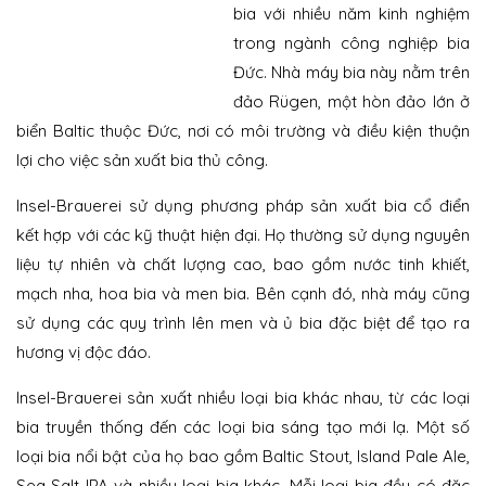
bia với nhiều năm kinh nghiệm
trong ngành công nghiệp bia
Đức. Nhà máy bia này nằm trên
đảo Rügen, một hòn đảo lớn ở
biển Baltic thuộc Đức, nơi có môi trường và điều kiện thuận
lợi cho việc sản xuất bia thủ công.
Insel-Brauerei sử dụng phương pháp sản xuất bia cổ điển
kết hợp với các kỹ thuật hiện đại. Họ thường sử dụng nguyên
liệu tự nhiên và chất lượng cao, bao gồm nước tinh khiết,
mạch nha, hoa bia và men bia. Bên cạnh đó, nhà máy cũng
sử dụng các quy trình lên men và ủ bia đặc biệt để tạo ra
hương vị độc đáo.
Insel-Brauerei sản xuất nhiều loại bia khác nhau, từ các loại
bia truyền thống đến các loại bia sáng tạo mới lạ. Một số
loại bia nổi bật của họ bao gồm Baltic Stout, Island Pale Ale,
Sea Salt IPA và nhiều loại bia khác. Mỗi loại bia đều có đặc