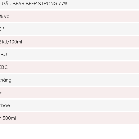
A GẤU BEAR BEER STRONG 7.7%
% vol.
0 °
2 kJ/100ml
 IBU
EBC
 tháng
c
rboe
n 500ml