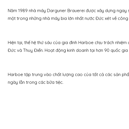
Năm 1989 nhà máy Darguner Brauerei được xây dựng ngay sau
một trong những nhà máy bia lớn nhất nước Đức xét về công 
Hiện tại, thế hệ thứ sáu của gia đình Harboe chịu trách nhi
Đức và Thuỵ Điển. Hoạt động kinh doanh tại hơn 90 quốc gia t
Harboe tập trung vào chất lượng cao của tất cả các sản phẩ
ngày lẫn trong các bữa tiệc.