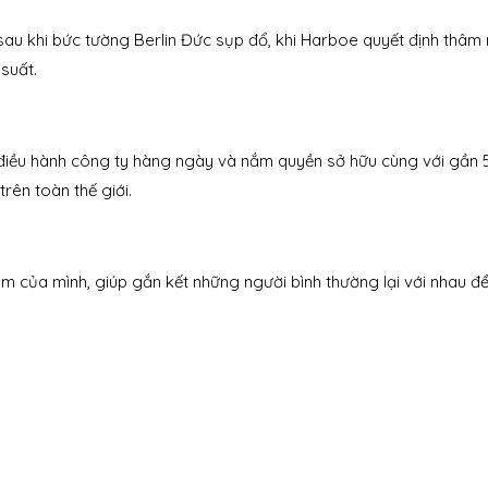
 khi bức tường Berlin Đức sụp đổ, khi Harboe quyết định thâm 
suất.
ệm điều hành công ty hàng ngày và nắm quyền sở hữu cùng với gần 
rên toàn thế giới.
m của mình, giúp gắn kết những người bình thường lại với nhau đ