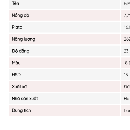
Tên
BI
Nồng độ
7,7
Plato
16,
Năng lượng
26
Độ đắng
23
Màu
8 
HSD
15
Xuất xứ
Đứ
Nhà sản xuất
Ha
Dung tích
Lo