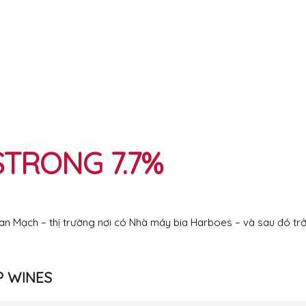
STRONG 7.7%
an Mạch – thị trường nơi có Nhà máy bia Harboes – và sau đó trở
SP WINES