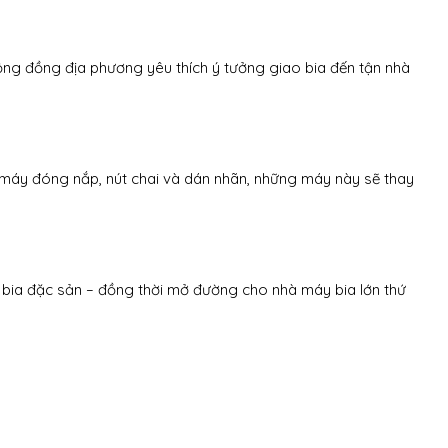
ng đồng địa phương yêu thích ý tưởng giao bia đến tận nhà
 máy đóng nắp, nút chai và dán nhãn, những máy này sẽ thay
 bia đặc sản – đồng thời mở đường cho nhà máy bia lớn thứ