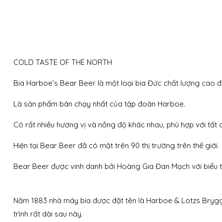
COLD TASTE OF THE NORTH
Bia Harboe’s Bear Beer là một loại bia Đức chất lượng cao 
Là sản phẩm bán chạy nhất của tập đoàn Harboe.
Có rất nhiều hương vị và nồng độ khác nhau, phù hợp với tất 
Hiện tại Bear Beer đã có mặt trên 90 thị trường trên thế giới.
Bear Beer được vinh danh bởi Hoàng Gia Đan Mạch với biểu t
Năm 1883 nhà máy bia được đặt tên là Harboe & Lotzs Bryggeri
trình rất dài sau này.