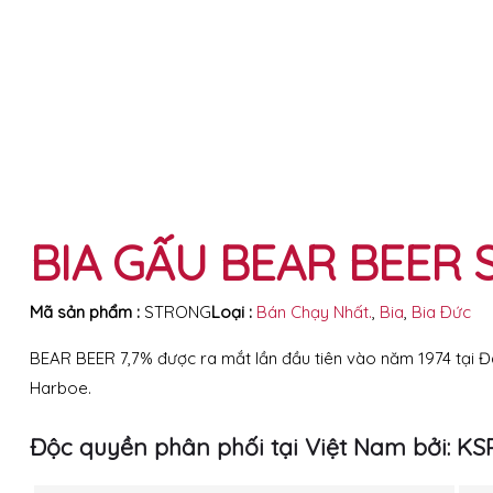
BIA GẤU BEAR BEER 
Mã sản phẩm :
STRONG
Loại :
Bán Chạy Nhất.
,
Bia
,
Bia Ðức
BEAR BEER 7,7% được ra mắt lần đầu tiên vào năm 1974 tại Đ
Harboe.
Độc quyền phân phối tại Việt Nam bởi: K