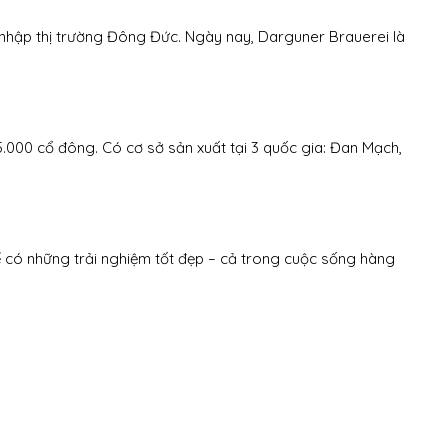
nhập thị trường Đông Đức. Ngày nay, Darguner Brauerei là
5.000 cổ đông. Có cơ sở sản xuất tại 3 quốc gia: Đan Mạch,
ể có những trải nghiệm tốt đẹp – cả trong cuộc sống hàng