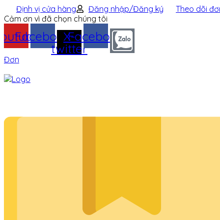
Định vị cửa hàng
Đăng nhập/Đăng ký
Theo dõi đơ
Cảm ơn vì đã chọn chúng tôi
outube
Facebook
X-
Facebook
twitter
Đơn