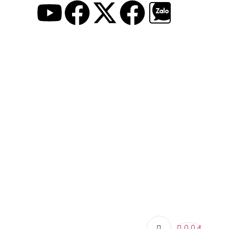
0
0
₫