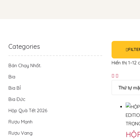
Categories
FILTE
Hiển thị 1–12
Bán Chạy Nhất.
Bia
Bia BỈ
Bia Ðức
Hộp Quà Tết 2026
Rượu Mạnh
HỘP
Rượu Vang