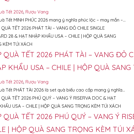
uà Tết 2026
,
Rượu Vang
à Tết MINH PHÚC 2026 mang ý nghĩa phúc lộc – may mắn –…
 QUÀ TẾT 2026 PHÁT TÀI – VANG ĐỎ C
P KHẨU USA – CHILE | HỘP QUÀ SANG
uà Tết 2026
,
Rượu Vang
à Tết PHÁT TÀI 2026 là set quà biếu cao cấp mang ý nghĩa…
 QUÀ TẾT 2026 PHÚ QUÝ – VANG Ý RI
LE | HỘP QUÀ SANG TRỌNG KÈM TÚI X