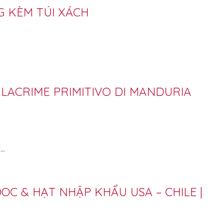
G KÈM TÚI XÁCH
 LACRIME PRIMITIVO DI MANDURIA
i…
OC & HẠT NHẬP KHẨU USA – CHILE |