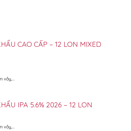
HẨU CAO CẤP – 12 LON MIXED
m vầy,…
ẨU IPA 5.6% 2026 – 12 LON
m vầy,…