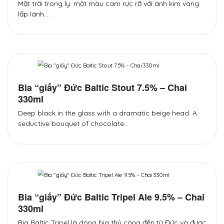
Mặt trời trong ly: một màu cam rực rỡ với ánh kim vàng
lấp lánh.…
Bia “giấy” Đức Baltic Stout 7.5% – Chai
330ml
Deep black in the glass with a dramatic beige head. A
seductive bouquet of chocolate…
Bia “giấy” Đức Baltic Tripel Ale 9.5% – Chai
330ml
Bia Baltic Tripel là dòng bia thủ công đến từ Đức và được