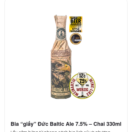
Bia “giấy” Đức Baltic Ale 7.5% – Chai 330ml