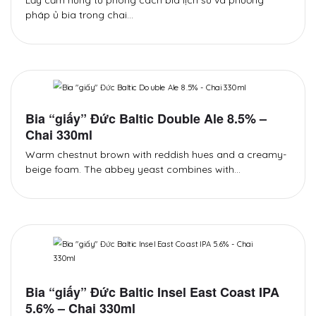
Lấy cảm hứng từ phong cách bia lịch sử và phương
pháp ủ bia trong chai…
Bia “giấy” Đức Baltic Double Ale 8.5% –
Chai 330ml
Warm chestnut brown with reddish hues and a creamy-
beige foam. The abbey yeast combines with…
Bia “giấy” Đức Baltic Insel East Coast IPA
5.6% – Chai 330ml