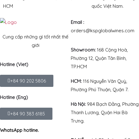
HCM
quốc Việt Nam.
Email :
orders@kspglobalwines.com
Cung cấp những gì tốt nhất thế
giới
Showroom:
168 Cộng Hoà,
Phường 12, Quận Tân Bình,
Hotline (Viet)
TP.HCM
+84 90 202 5806
HCM:
116 Nguyễn Văn Quỳ,
Phường Phú Thuận, Quận 7.
Hotline (Eng)
Hà Nội:
984 Bạch Đằng, Phường
Thanh Lương, Quận Hai Bà
+84 90 383 6185
Trưng.
WhatsApp hotline.