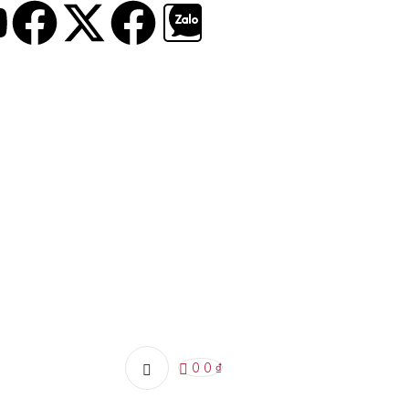
0
0
₫