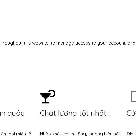
 throughout this website, to manage access to your account, and
àn quốc
Chất lượng tốt nhất
Cử
rên mọi miền tổ
Nhập khẩu chính hãng, thương hiệu nổi
Định