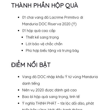
THÀNH PHẦN HỘP QUÀ
01 chai vang đỏ Lacrime Primitivo di
Manduria DOC Riserva 2020 (Ý)
01 hộp quà cao cấp
Thiết kế sang trọng
Lót bảo vệ chắc chắn
Phù hợp biếu tặng và trưng bày
ĐIỂM NỔI BẬT
Vang đỏ DOC nhập khẩu Ý từ vùng Manduria
danh tiếng
Niên vụ 2020 được đánh giá cao
Bao bì hộp quà sang trọng, tinh tế
Ý nghĩa THỊNH PHÁT – tài lộc dồi dào, phát
triển bền vững, khởi đầu hanh thông