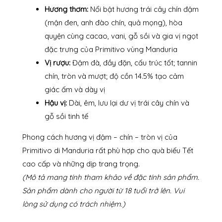
Hương thơm:
Nổi bật hương trái cây chín đậm
(mận đen, anh đào chín, quả mọng), hòa
quyện cùng cacao, vani, gỗ sồi và gia vị ngọt
đặc trưng của Primitivo vùng Manduria
Vị rượu:
Đậm đà, đầy đặn, cấu trúc tốt; tannin
chín, tròn và mượt; độ cồn 14.5% tạo cảm
giác ấm và dày vị
Hậu vị:
Dài, êm, lưu lại dư vị trái cây chín và
gỗ sồi tinh tế
Phong cách hương vị đậm – chín – tròn vị của
Primitivo di Manduria rất phù hợp cho quà biếu Tết
cao cấp và những dịp trang trọng.
(Mô tả mang tính tham khảo về đặc tính sản phẩm.
Sản phẩm dành cho người từ 18 tuổi trở lên. Vui
lòng sử dụng có trách nhiệm.)