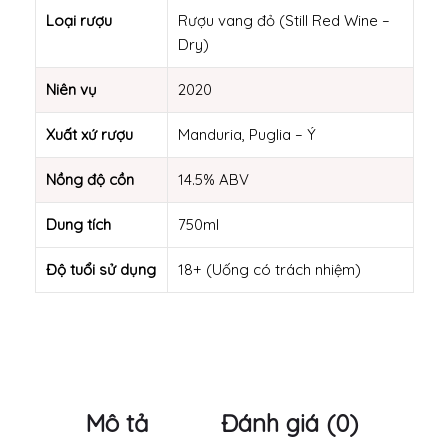
Loại rượu
Rượu vang đỏ (Still Red Wine –
Dry)
Niên vụ
2020
Xuất xứ rượu
Manduria, Puglia – Ý
Nồng độ cồn
14.5% ABV
Dung tích
750ml
Độ tuổi sử dụng
18+ (Uống có trách nhiệm)
Mô tả
Đánh giá (0)