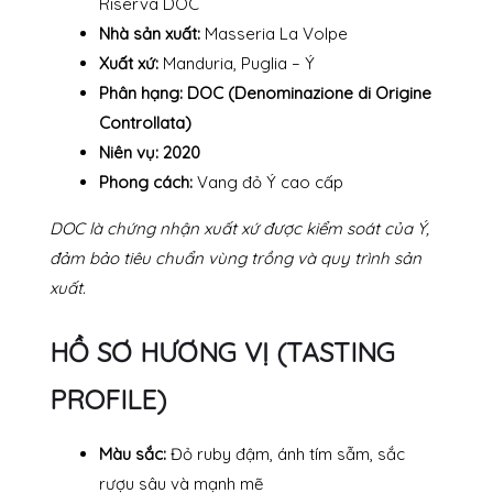
Riserva DOC
Nhà sản xuất:
Masseria La Volpe
Xuất xứ:
Manduria, Puglia – Ý
Phân hạng:
DOC (Denominazione di Origine
Controllata)
Niên vụ:
2020
Phong cách:
Vang đỏ Ý cao cấp
DOC là chứng nhận xuất xứ được kiểm soát của Ý,
đảm bảo tiêu chuẩn vùng trồng và quy trình sản
xuất.
HỒ SƠ HƯƠNG VỊ (TASTING
PROFILE)
Màu sắc:
Đỏ ruby đậm, ánh tím sẫm, sắc
rượu sâu và mạnh mẽ