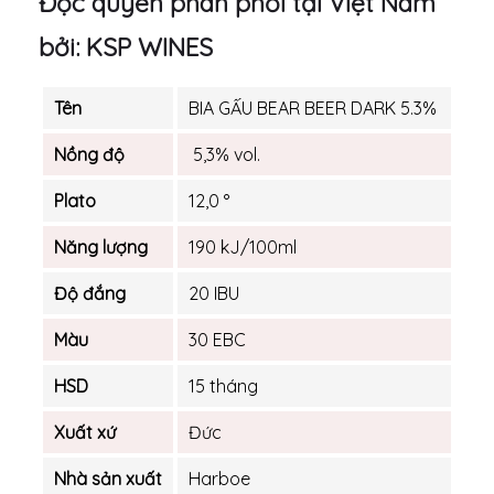
Độc quyền phân phối tại Việt Nam
bởi: KSP WINES
Tên
BIA GẤU BEAR BEER DARK 5.3%
Nồng độ
5,3% vol.
Plato
12,0 °
Năng lượng
190 kJ/100ml
Độ đắng
20 IBU
Màu
30 EBC
HSD
15 tháng
Xuất xứ
Đức
Nhà sản xuất
Harboe