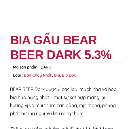
BIA GẤU BEAR
BEER DARK 5.3%
Mã sản phẩm :
DARK
Loại :
Bán Chạy Nhất.
,
Bia
,
Bia Ðức
BEAR BEER Dark được ủ các loại mạch nha và hoa
bia hảo hạng nhất – một sự kết hợp mang lại
hương vị và mùi thơm cân bằng, mịn màng, phảng
phất hương nguyên liệu rang thơm.