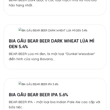
BEAR BEER Dark được ủ các loại mạch nha và hoa bia
hảo hạng nhất…
BIA GẤU BEAR BEER DARK WHEAT LÚA MÌ
ĐEN 5.4%
BEAR BEER Lúa mì đen, là một loại “Dunkel Weissbier”
điển hình của vùng Bavaria,…
BIA GẤU BEAR BEER IPA 5.6%
BEAR BEER IPA – một loại bia Indian Pale Ale cao cấp với
bữa tiệc…