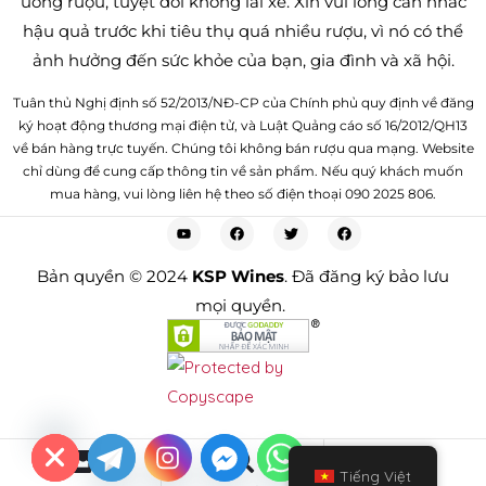
uống rượu, tuyệt đối không lái xe. Xin vui lòng cân nhắc
hậu quả trước khi tiêu thụ quá nhiều rượu, vì nó có thể
ảnh hưởng đến sức khỏe của bạn, gia đình và xã hội.
Tuân thủ Nghị định số 52/2013/NĐ-CP của Chính phủ quy định về đăng
ký hoạt động thương mại điện tử, và Luật Quảng cáo số 16/2012/QH13
về bán hàng trực tuyến. Chúng tôi không bán rượu qua mạng. Website
chỉ dùng để cung cấp thông tin về sản phẩm. Nếu quý khách muốn
mua hàng, vui lòng liên hệ theo số điện thoại 090 2025 806.
Bản quyền © 2024
KSP Wines
. Đã đăng ký bảo lưu
mọi quyền.
Y
T
A
H
C
E
D
I
H
0
Tiếng Việt