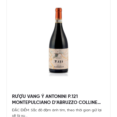
Bia “giấy” Đức Baltic Stout 7.5% – Chai
330ml
Deep black in the glass with a dramatic beige head.
A seductive bouquet of chocolate…