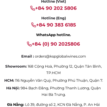
Hotline (Viet)
+84 90 202 5806
Hotline (Eng)
+84 90 383 6185
WhatsApp hotline.
+84 (0) 90 2025806
Email :
orders@kspglobalwines.com
Showroom:
168 Cộng Hoà, Phường 12, Quận Tân Bình,
TP.HCM
HCM:
116 Nguyễn Văn Quỳ, Phường Phú Thuận, Quận 7.
Hà Nội:
984 Bạch Đằng, Phường Thanh Lương, Quận
Hai Bà Trưng.
Đà Nẵng:
Lô 39, đường số 2, KCN Đà Nẵng, P. An Hải