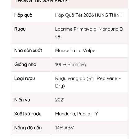
THÔNG TIN SẢN PHẨM
Hộp quà
Hộp Quà Tết 2026 HƯNG THỊNH
Rượu
Lacrime Primitivo di Manduria D
OC
Nhà sản xuất
Masseria La Volpe
Giống nho
100% Primitivo
Loại rượu
Rượu vang đỏ (Still Red Wine –
Dry)
Niên vụ
2021
Xuất xứ rượu
Manduria, Puglia – Ý
Nồng độ cồn
14% ABV