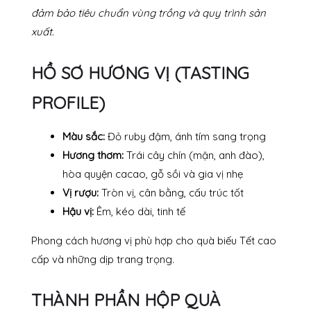
đảm bảo tiêu chuẩn vùng trồng và quy trình sản
xuất.
HỒ SƠ HƯƠNG VỊ (TASTING
PROFILE)
Màu sắc:
Đỏ ruby đậm, ánh tím sang trọng
Hương thơm:
Trái cây chín (mận, anh đào),
hòa quyện cacao, gỗ sồi và gia vị nhẹ
Vị rượu:
Tròn vị, cân bằng, cấu trúc tốt
Hậu vị:
Êm, kéo dài, tinh tế
Phong cách hương vị phù hợp cho quà biếu Tết cao
cấp và những dịp trang trọng.
THÀNH PHẦN HỘP QUÀ