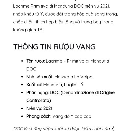
Lacrime Primitivo di Manduria DOC niên vụ 2021,
nhập khẩu từ Ý, được đặt trong hộp quà sang trọng,
chắc chắn, thích hợp biếu tặng và trưng bày trong
không gian Tết.
THÔNG TIN RƯỢU VANG
Tên rượu:
Lacrime – Primitivo di Manduria
DOC
Nhà sản xuất:
Masseria La Volpe
Xuất xứ:
Manduria, Puglia – Ý
Phân hạng:
DOC (Denominazione di Origine
Controllata)
Niên vụ:
2021
Phong cách:
Vang đỏ Ý cao cấp
DOC là chứng nhận xuất xứ được kiểm soát của Ý,