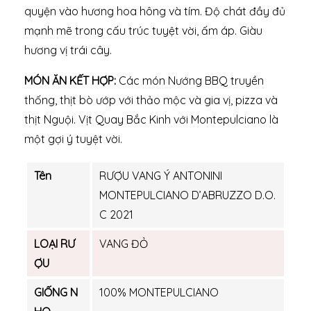
quyện vào hương hoa hông và tím. Độ chát đầy đủ
mạnh mẽ trong cấu trúc tuyệt vời, ấm áp. Giàu
hương vị trái cây.
MÓN ĂN KẾT HỢP:
Các món Nướng BBQ truyền
thống, thịt bò ướp với thảo mộc và gia vị, pizza và
thịt Nguội. Vịt Quay Bắc Kinh với Montepulciano là
một gợi ý tuyệt vời.
Tên
RƯỢU VANG Ý ANTONINI
MONTEPULCIANO D’ABRUZZO D.O.
C 2021
LOẠI RƯ
VANG ĐỎ
ỢU
GIỐNG N
100% MONTEPULCIANO