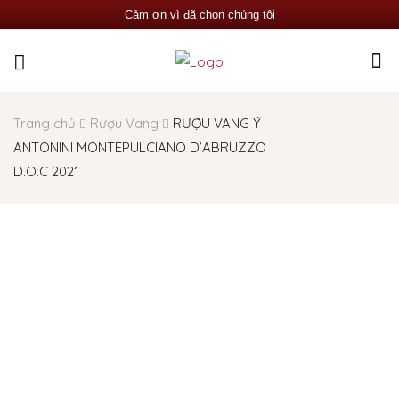
Cảm ơn vì đã chọn chúng tôi
Trang chủ
Rượu Vang
RƯỢU VANG Ý
ANTONINI MONTEPULCIANO D’ABRUZZO
D.O.C 2021