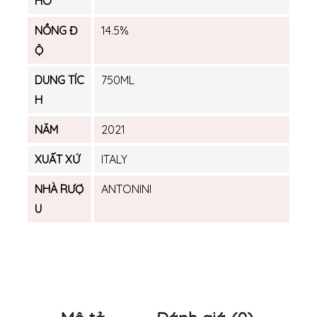
HO
NỒNG Đ
14.5%
Ộ
DUNG TÍC
750ML
H
NĂM
2021
XUẤT XỨ
ITALY
NHÀ RƯỢ
ANTONINI
U