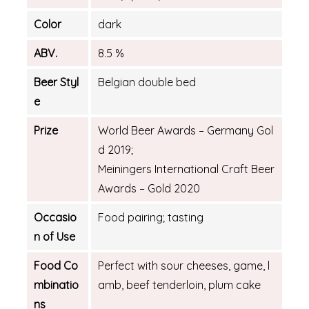
Color
dark
ABV.
8.5 %
Beer Styl
Belgian double bed
e
Prize
World Beer Awards – Germany Gol
d 2019;
Meiningers International Craft Beer
Awards – Gold 2020
Occasio
Food pairing; tasting
n of Use
Food Co
Perfect with sour cheeses, game, l
mbinatio
amb, beef tenderloin, plum cake
ns