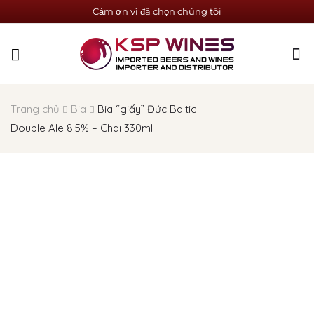
Cảm ơn vì đã chọn chúng tôi
Trang chủ
Bia
Bia “giấy” Đức Baltic
Double Ale 8.5% – Chai 330ml