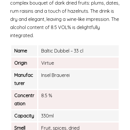
complex bouquet of dark dried fruits: plums, dates,
rum raisins and a touch of hazelnuts. The drink is
dry and elegant, leaving a wine-like impression. The
alcohol content of 8.5 VOL% is delightfully
integrated.
Name
Baltic Dubbel – 33 cl
Origin
Virtue
Manufac
Insel Brauerei
turer
Concentr
8.5 %
ation
Capacity
330ml
Smell
Fruit, spices, dried