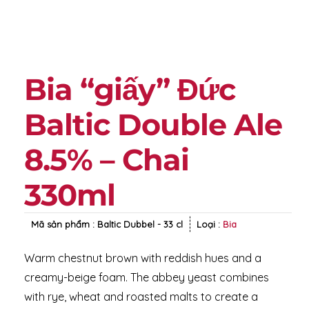
Bia “giấy” Đức
Baltic Double Ale
8.5% – Chai
330ml
Mã sản phẩm :
Baltic Dubbel - 33 cl
Loại :
Bia
Warm chestnut brown with reddish hues and a
creamy-beige foam. The abbey yeast combines
with rye, wheat and roasted malts to create a