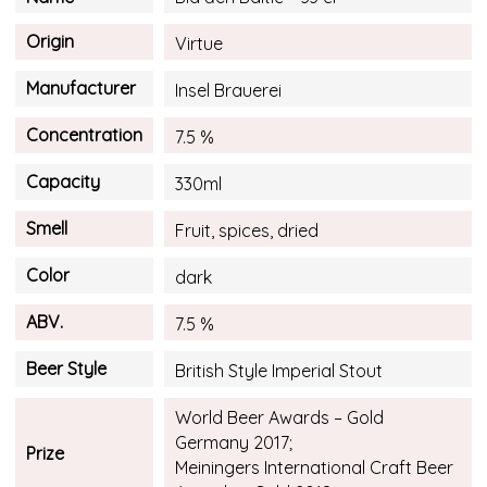
Origin
Virtue
Manufacturer
Insel Brauerei
Concentration
7.5 %
Capacity
330ml
Smell
Fruit, spices, dried
Color
dark
ABV.
7.5 %
Beer Style
British Style Imperial Stout
World Beer Awards – Gold
Germany 2017;
Prize
Meiningers International Craft Beer