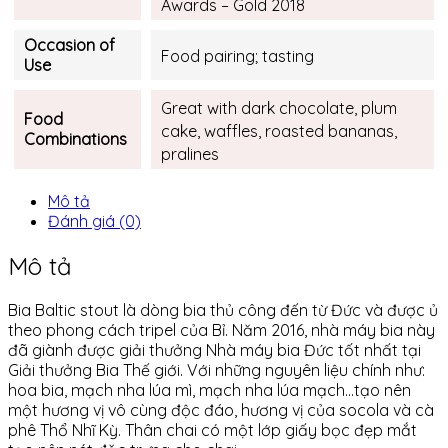
Awards – Gold 2018
Occasion of
Food pairing; tasting
Use
Great with dark chocolate, plum
Food
cake, waffles, roasted bananas,
Combinations
pralines
Mô tả
Đánh giá (0)
Mô tả
Bia Baltic stout là dòng bia thủ công
đến từ Đức và được ủ
theo phong cách tripel của Bỉ.
Năm 2016, nhà máy bia này
đã giành được giải thưởng Nhà máy bia Đức tốt nhất tại
Giải thưởng Bia Thế giới.
Với những nguyên liệu chính như:
hoa bia, mạch nha lúa mì, mạch nha lúa mạch…tạo nên
một hương vị vô cùng độc đáo, hương vị của socola và cà
phê Thổ Nhĩ Kỳ.
Thân chai có một lớp giấy bọc đẹp mắt