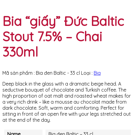
Bia “giấy” Đức Baltic
Stout 7.5% – Chai
330ml
Mã sản phẩm :
Bia đen Baltic - 33 cl
Loại :
Bia
Deep black in the glass with a dramatic beige head. A
seductive bouquet of chocolate and Turkish coffee. The
high proportion of oat malt and roasted wheat makes for
a very rich drink – like a mousse au chocolat made from
dark chocolate. Soft, warm and comforting. Perfect for
sitting in front of an open fire with your legs stretched out
at the end of the day.
Name
Bia đen Baltic – 33 cl