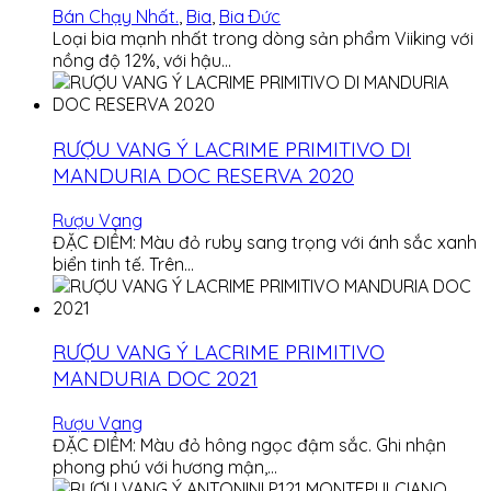
Bán Chạy Nhất.
,
Bia
,
Bia Ðức
Loại bia mạnh nhất trong dòng sản phẩm Viiking với
nồng độ 12%, với hậu…
RƯỢU VANG Ý LACRIME PRIMITIVO DI
MANDURIA DOC RESERVA 2020
Rượu Vang
ĐẶC ĐIỂM: Màu đỏ ruby sang trọng với ánh sắc xanh
biển tinh tế. Trên…
RƯỢU VANG Ý LACRIME PRIMITIVO
MANDURIA DOC 2021
Rượu Vang
ĐẶC ĐIỂM: Màu đỏ hông ngọc đậm sắc. Ghi nhận
phong phú với hương mận,…