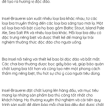
để tạo ra hương vị độc đáo.
Insel-Brauerei sản xuất nhiều loại bia khác nhau, từ các
loại bia truyền thống đến các loại bia sáng tạo mới lạ. Một
số loại bia nổi bật của họ bao gồm Baltic Stout, Island Pale
Ale, Sea Salt IPA và nhiều loại bia khác. Mỗi loại bia đều có
đặc trưng riêng biệt và được thiết kế để mang lại trải
nghiệm thưởng thức độc đáo cho người uống.
Bia Insel nổi tiếng với thiết kế bao bì độc đáo và bắt mắt.
Các chai bia thường được bọc giấy bảo vệ, giúp bảo quản
chất lượng bia tốt hơn và cũng tạo nên một phong cách
thẩm mỹ riêng biệt, thu hút sự chú ý của người tiêu dùng.
Insel-Brauerei đặt chất lượng lên hàng đầu, với mục tiêu
mang lại những sản phẩm bia thủ công tốt nhất cho
khách hàng. Họ thường xuyên thử nghiệm và cải tiến quy
trình sản xuất để đảm bảo mỗi chai bia đều đạt được chất