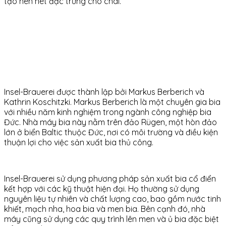
tạo nên nét đặc trưng cho chai.
Insel-Brauerei được thành lập bởi Markus Berberich và
Kathrin Koschitzki. Markus Berberich là một chuyên gia bia
với nhiều năm kinh nghiệm trong ngành công nghiệp bia
Đức. Nhà máy bia này nằm trên đảo Rügen, một hòn đảo
lớn ở biển Baltic thuộc Đức, nơi có môi trường và điều kiện
thuận lợi cho việc sản xuất bia thủ công.
Insel-Brauerei sử dụng phương pháp sản xuất bia cổ điển
kết hợp với các kỹ thuật hiện đại. Họ thường sử dụng
nguyên liệu tự nhiên và chất lượng cao, bao gồm nước tinh
khiết, mạch nha, hoa bia và men bia. Bên cạnh đó, nhà
máy cũng sử dụng các quy trình lên men và ủ bia đặc biệt