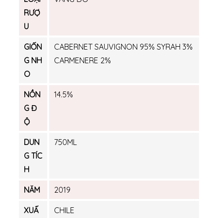
RƯỢ
U
GIỐN
CABERNET SAUVIGNON 95% SYRAH 3%
G NH
CARMENERE 2%
O
NỒN
14.5%
G Đ
Ộ
DUN
750ML
G TÍC
H
NĂM
2019
XUẤ
CHILE