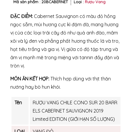
Mã sản phẩm :
20BCABERNET
Loại :
Rượu Vang
ĐẶC ĐIỂM:
Cabernet Sauvignon có màu đỏ hồng
ngọc sẫm, mùi hương cực kì đậm đà, mang hương
vị của các loại trái cây đỏ như quả anh đào, mâm
xôi và lý đen và phẳng phất hương thuốc lá và tro,
hạt tiêu trắng và gia vị. Vị giữa có độ tập trung và
âm vị mạnh mẽ trong miệng với tannin đầy đặn và
tròn vị.
MÓN ĂN KẾT HỢP:
Thích hợp dùng với thịt thăn
nướng hay bò hun khói.
Tên
RƯỢU VANG CHILE CONO SUR 20 BARR
ELS CABERNET SAUVIGNON 2019
Limited EDITION (GIỚI HẠN SỐ LƯỢNG)
LOẠI
VANG ĐỎ