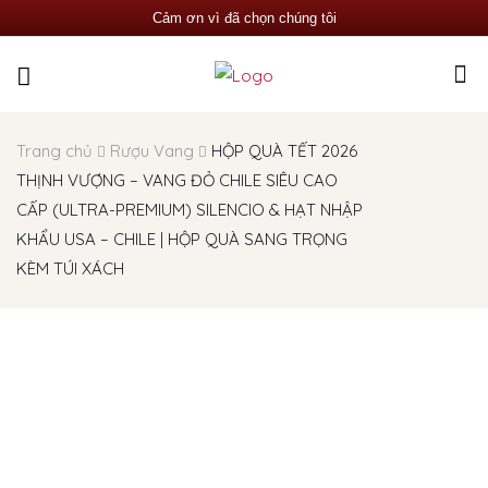
Cảm ơn vì đã chọn chúng tôi
Trang chủ
Rượu Vang
HỘP QUÀ TẾT 2026
THỊNH VƯỢNG – VANG ĐỎ CHILE SIÊU CAO
CẤP (ULTRA-PREMIUM) SILENCIO & HẠT NHẬP
KHẨU USA – CHILE | HỘP QUÀ SANG TRỌNG
KÈM TÚI XÁCH