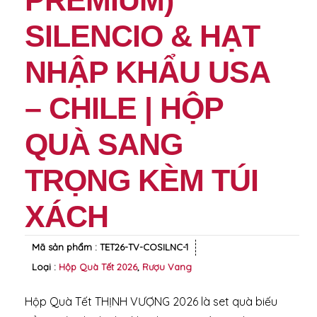
PREMIUM)
SILENCIO & HẠT
NHẬP KHẨU USA
– CHILE | HỘP
QUÀ SANG
TRỌNG KÈM TÚI
XÁCH
Mã sản phẩm :
TET26-TV-COSILNC-1
Loại :
Hộp Quà Tết 2026
,
Rượu Vang
Hộp Quà Tết THỊNH VƯỢNG 2026 là set quà biếu