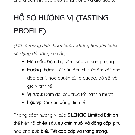
HỒ SƠ HƯƠNG VỊ (TASTING
PROFILE)
(Mô tả mang tính tham khảo, không khuyến khích
sử dụng đồ uống có cồn)
Màu sắc:
Đỏ ruby sẫm, sâu và sang trọng
Hương thơm:
Trái cây đen chín (mâm xôi, anh
đào đen), hòa quyện cùng cacao, gỗ sồi và
gia vị tinh tế
Vị rượu:
Đậm đà, cấu trúc tốt, tannin mượt
Hậu vị:
Dài, cân bằng, tinh tế
Phong cách hương vị của
SILENCIO Limited Edition
thể hiện rõ
chiều sâu, sự chín muồi và đẳng cấp
, phù
hợp cho
quà biếu Tết cao cấp và trang trọng
.