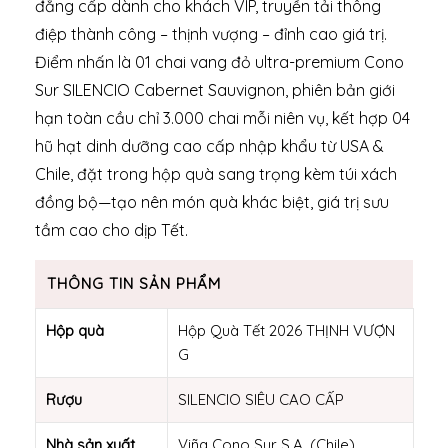
đẳng cấp dành cho khách VIP, truyền tải thông
điệp thành công – thịnh vượng – đỉnh cao giá trị.
Điểm nhấn là 01 chai vang đỏ ultra-premium Cono
Sur SILENCIO Cabernet Sauvignon, phiên bản giới
hạn toàn cầu chỉ 3.000 chai mỗi niên vụ, kết hợp 04
hũ hạt dinh dưỡng cao cấp nhập khẩu từ USA &
Chile, đặt trong hộp quà sang trọng kèm túi xách
đồng bộ—tạo nên món quà khác biệt, giá trị sưu
tầm cao cho dịp Tết.
THÔNG TIN SẢN PHẨM
Hộp quà
Hộp Quà Tết 2026 THỊNH VƯỢN
G
Rượu
SILENCIO SIÊU CAO CẤP
Nhà sản xuất
Viña Cono Sur S.A. (Chile)