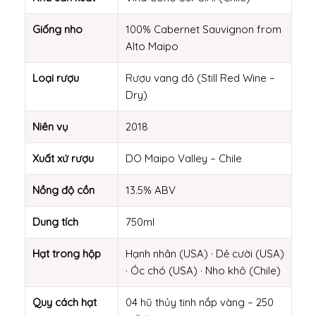
Giống nho
100% Cabernet Sauvignon from
Alto Maipo
Loại rượu
Rượu vang đỏ (Still Red Wine –
Dry)
Niên vụ
2018
Xuất xứ rượu
DO Maipo Valley – Chile
Nồng độ cồn
13.5% ABV
Dung tích
750ml
Hạt trong hộp
Hạnh nhân (USA) · Dẻ cười (USA)
· Óc chó (USA) · Nho khô (Chile)
Quy cách hạt
04 hũ thủy tinh nắp vàng – 250