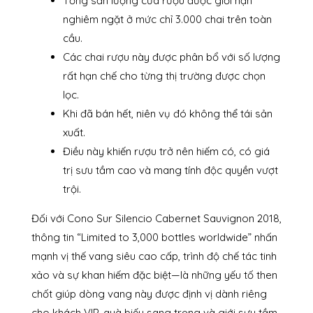
Tổng sản lượng của rượu được giới hạn
nghiêm ngặt ở mức chỉ 3.000 chai trên toàn
cầu.
Các chai rượu này được phân bổ với số lượng
rất hạn chế cho từng thị trường được chọn
lọc.
Khi đã bán hết, niên vụ đó không thể tái sản
xuất.
Điều này khiến rượu trở nên hiếm có, có giá
trị sưu tầm cao và mang tính độc quyền vượt
trội.
Đối với Cono Sur Silencio Cabernet Sauvignon 2018,
thông tin “Limited to 3,000 bottles worldwide” nhấn
mạnh vị thế vang siêu cao cấp, trình độ chế tác tinh
xảo và sự khan hiếm đặc biệt—là những yếu tố then
chốt giúp dòng vang này được định vị dành riêng
cho khách VIP, quà biếu sang trọng và giới sưu tầm.