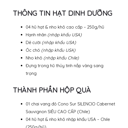
THÔNG TIN HẠT DINH DƯỠNG
04 hũ hạt & nho khô cao cấp – 250g/hũ
Hạnh nhân
(nhập khẩu USA)
Dẻ cười
(nhập khẩu USA)
Óc chó
(nhập khẩu USA)
Nho khô
(nhập khẩu Chile)
Đựng trong hũ thủy tinh nắp vàng sang
trọng
THÀNH PHẦN HỘP QUÀ
01 chai vang đỏ Cono Sur SILENCIO Cabernet
Sauvignon SIÊU CAO CẤP (Chile)
04 hũ hạt & nho khô nhập khẩu USA – Chile
(250g/hũ)