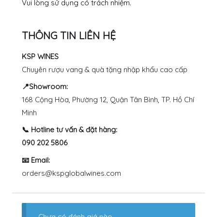
Vui lòng sử dụng có trách nhiệm.
THÔNG TIN LIÊN HỆ
KSP WINES
Chuyên rượu vang & quà tặng nhập khẩu cao cấp
📍Showroom:
168 Cộng Hòa, Phường 12, Quận Tân Bình, TP. Hồ Chí
Minh
📞 Hotline tư vấn & đặt hàng:
090 202 5806
📧 Email:
orders@kspglobalwines.com
Chưa có đánh giá nào.