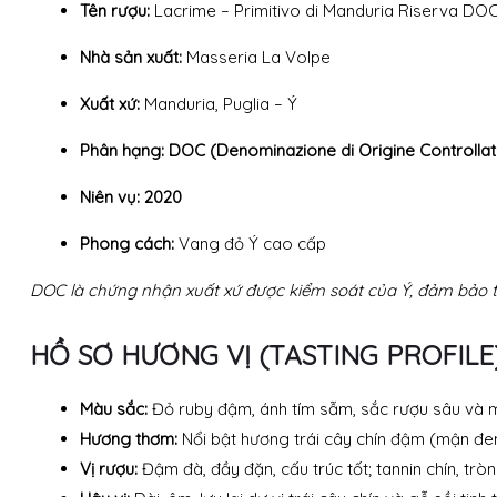
Tên rượu:
Lacrime – Primitivo di Manduria Riserva DO
Nhà sản xuất:
Masseria La Volpe
Xuất xứ:
Manduria, Puglia – Ý
Phân hạng:
DOC (Denominazione di Origine Controllat
Niên vụ:
2020
Phong cách:
Vang đỏ Ý cao cấp
DOC là chứng nhận xuất xứ được kiểm soát của Ý, đảm bảo ti
HỒ SƠ HƯƠNG VỊ (TASTING PROFILE
Màu sắc:
Đỏ ruby đậm, ánh tím sẫm, sắc rượu sâu và
Hương thơm:
Nổi bật hương trái cây chín đậm (mận đen
Vị rượu:
Đậm đà, đầy đặn, cấu trúc tốt; tannin chín, tr