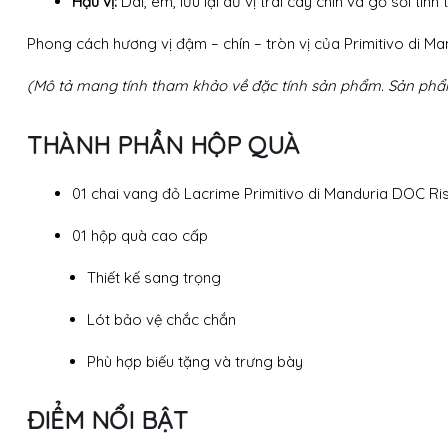
Hậu vị:
Dài, êm, lưu lại dư vị trái cây chín và gỗ sồi tinh 
Phong cách hương vị đậm – chín – tròn vị của Primitivo di Ma
(Mô tả mang tính tham khảo về đặc tính sản phẩm. Sản phẩm 
THÀNH PHẦN HỘP QUÀ
01 chai vang đỏ Lacrime Primitivo di Manduria DOC Ri
01 hộp quà cao cấp
Thiết kế sang trọng
Lót bảo vệ chắc chắn
Phù hợp biếu tặng và trưng bày
ĐIỂM NỔI BẬT