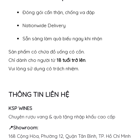
Đóng gói cẩn thận, chống va đập
Nationwide Delivery
Sẵn sàng làm quà biếu ngay khi nhận
Sản phẩm có chứa đồ uống có cồn.
Chỉ dành cho người từ
18 tuổi trở lên
.
Vui lòng sử dụng có trách nhiệm.
THÔNG TIN LIÊN HỆ
KSP WINES
Chuyên rượu vang & quà tặng nhập khẩu cao cấp
📍Showroom:
168 Cộng Hòa, Phường 12, Quận Tân Bình, TP. Hồ Chí Minh