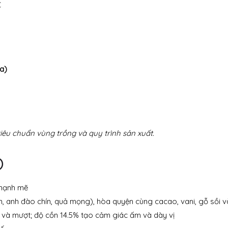
C
a)
êu chuẩn vùng trồng và quy trình sản xuất.
)
 mạnh mẽ
, anh đào chín, quả mọng), hòa quyện cùng cacao, vani, gỗ sồi v
òn và mượt; độ cồn 14.5% tạo cảm giác ấm và dày vị