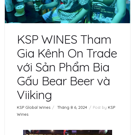
KSP WINES Tham
Gia Kênh On Trade
với Sản Phẩm Bia
Gấu Bear Beer và
Viiking
KSP Global Wines
Tháng 8 6, 2024
Post by
KSP
Wines