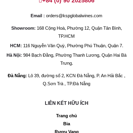
+84 (0) 90 2025806
Email :
orders@kspglobalwines.com
Showroom:
168 Cộng Hoà, Phường 12, Quận Tân Bình,
TP.HCM
HCM:
116 Nguyễn Văn Quỳ, Phường Phú Thuận, Quận 7.
Hà Nội:
984 Bạch Đằng, Phường Thanh Lương, Quận Hai Bà
Trưng.
Đà Nẵng:
Lô 39, đường số 2, KCN Đà Nẵng, P. An Hải Bắc ,
Q.Sơn Trà , TP.Đà Nẵng
LIÊN KẾT HỮU ÍCH
Trang chủ
Bia
Rượu Vang