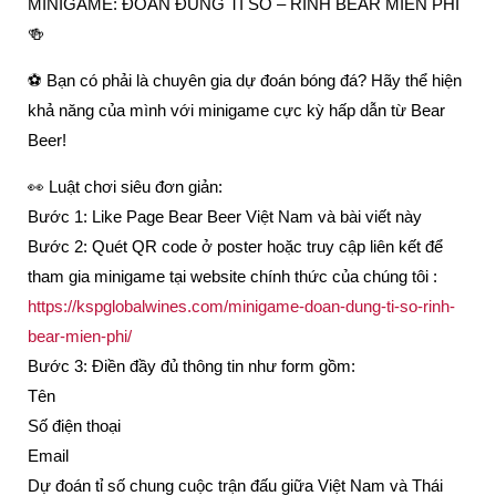
MINIGAME: ĐOÁN ĐÚNG TỈ SỐ – RINH BEAR MIỄN PHÍ
🍻
️⚽ Bạn có phải là chuyên gia dự đoán bóng đá? Hãy thể hiện
khả năng của mình với minigame cực kỳ hấp dẫn từ Bear
Beer!
👀 Luật chơi siêu đơn giản:
Bước 1: Like Page Bear Beer Việt Nam và bài viết này
Bước 2: Quét QR code ở poster hoặc truy cập liên kết để
tham gia minigame tại website chính thức của chúng tôi :
https://kspglobalwines.com/minigame-doan-dung-ti-so-rinh-
bear-mien-phi/
Bước 3: Điền đầy đủ thông tin như form gồm:
Tên
Số điện thoại
Email
Dự đoán tỉ số chung cuộc trận đấu giữa Việt Nam và Thái